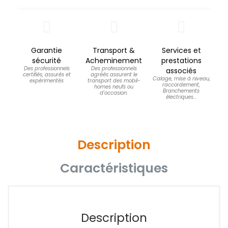
Garantie
Transport &
Services et
sécurité
Acheminement
prestations
Des professionnels
Des professionnels
associés
certifiés, assurés et
agréés assurent le
Calage, mise à niveau,
expérimentés
transport des mobil-
raccordement,
homes neufs ou
Branchements
d'occasion.
électriques...
Description
Caractéristiques
Description