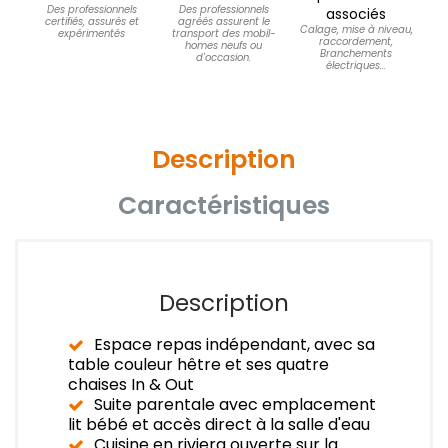
Des professionnels
Des professionnels
associés
certifiés, assurés et
agréés assurent le
Calage, mise à niveau,
expérimentés
transport des mobil-
raccordement,
homes neufs ou
Branchements
d'occasion.
électriques...
Description
Caractéristiques
Description
Espace repas indépendant, avec sa
table couleur hêtre et ses quatre
chaises In & Out
Suite parentale avec emplacement
lit bébé et accès direct à la salle d'eau
Cuisine en riviera ouverte sur la