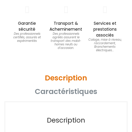
Garantie
Transport &
Services et
sécurité
Acheminement
prestations
Des professionnels
Des professionnels
associés
certifiés, assurés et
agréés assurent le
Calage, mise à niveau,
expérimentés
transport des mobil-
raccordement,
homes neufs ou
Branchements
d'occasion.
électriques...
Description
Caractéristiques
Description