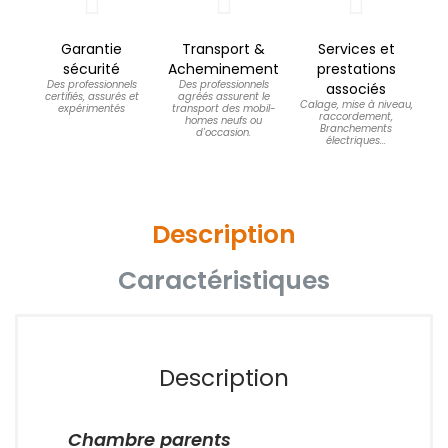
Garantie
Transport &
Services et
sécurité
Acheminement
prestations
Des professionnels
Des professionnels
associés
certifiés, assurés et
agréés assurent le
Calage, mise à niveau,
expérimentés
transport des mobil-
raccordement,
homes neufs ou
Branchements
d'occasion.
électriques...
Description
Caractéristiques
Description
Chambre parents