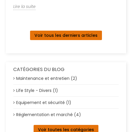
s,
Lire la suite
Li
Voir tous les derniers articles
CATÉGORIES DU BLOG
Maintenance et entretien (2)
Life Style - Divers (1)
Equipement et sécurité (1)
Réglementation et marché (4)
Voir toutes les catégories